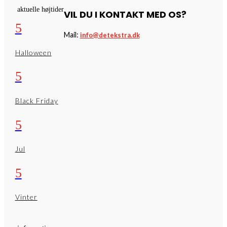
aktuelle højtider
VIL DU I KONTAKT MED OS?
5
Mail:
info@detekstra.dk
Halloween
5
Black Friday
5
Jul
5
Vinter