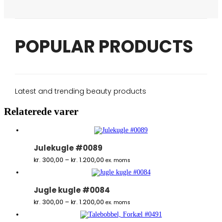
POPULAR PRODUCTS
Latest and trending beauty products
Relaterede varer
Julekugle #0089
Prisinterval:
kr.
300,00
–
kr.
1.200,00
ex. moms
kr. 300,00
til
kr. 1.200,00
Jugle kugle #0084
Prisinterval:
kr.
300,00
–
kr.
1.200,00
ex. moms
kr. 300,00
til
kr. 1.200,00