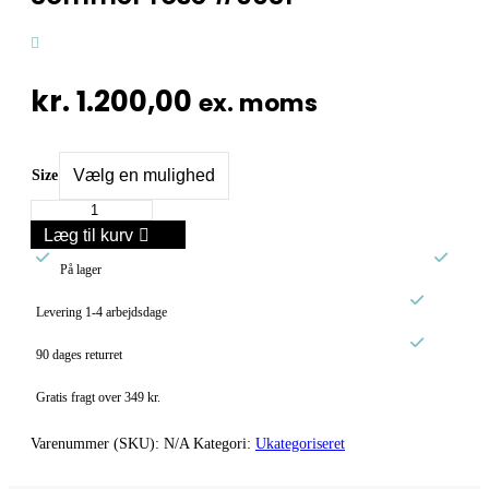
kr.
1.200,00
ex. moms
Size
Sommer
rose
Læg til kurv
#0031


antal
På lager

Levering 1-4 arbejdsdage

90 dages returret
Gratis fragt over 349 kr.
Varenummer (SKU):
N/A
Kategori:
Ukategoriseret