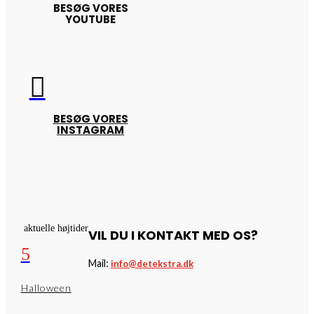
BESØG VORES
YOUTUBE

BESØG VORES
INSTAGRAM
aktuelle højtider
VIL DU I KONTAKT MED OS?
5
Mail:
info@detekstra.dk
Halloween