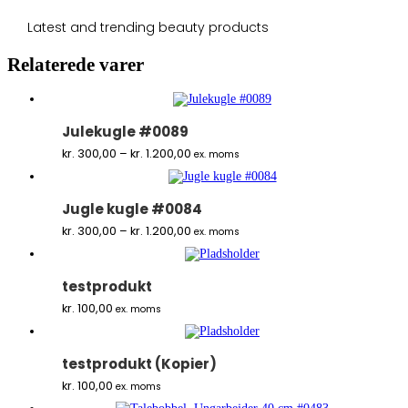
Latest and trending beauty products
Relaterede varer
Julekugle #0089
Prisinterval:
kr.
300,00
–
kr.
1.200,00
ex. moms
kr. 300,00
til
kr. 1.200,00
Jugle kugle #0084
Prisinterval:
kr.
300,00
–
kr.
1.200,00
ex. moms
kr. 300,00
til
kr. 1.200,00
testprodukt
kr.
100,00
ex. moms
testprodukt (Kopier)
kr.
100,00
ex. moms