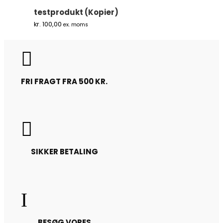
testprodukt (Kopier)
kr.
100,00
ex. moms

FRI FRAGT FRA 500 KR.

SIKKER BETALING
I
BESØG VORES