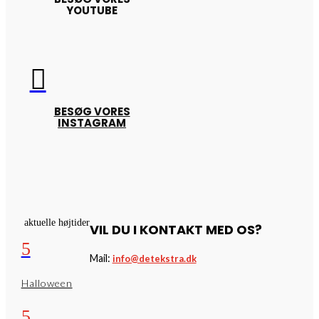
YOUTUBE

BESØG VORES
INSTAGRAM
aktuelle højtider
VIL DU I KONTAKT MED OS?
5
Mail:
info@detekstra.dk
Halloween
5