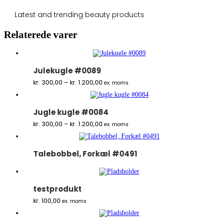
Latest and trending beauty products
Relaterede varer
Julekugle #0089
Prisinterval:
kr.
300,00
–
kr.
1.200,00
ex. moms
kr. 300,00
til
kr. 1.200,00
Jugle kugle #0084
Prisinterval:
kr.
300,00
–
kr.
1.200,00
ex. moms
kr. 300,00
til
kr. 1.200,00
Talebobbel, Forkæl #0491
testprodukt
kr.
100,00
ex. moms