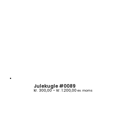
Julekugle #0089
Prisinterval:
kr.
300,00
–
kr.
1.200,00
ex. moms
kr. 300,00
til
kr. 1.200,00