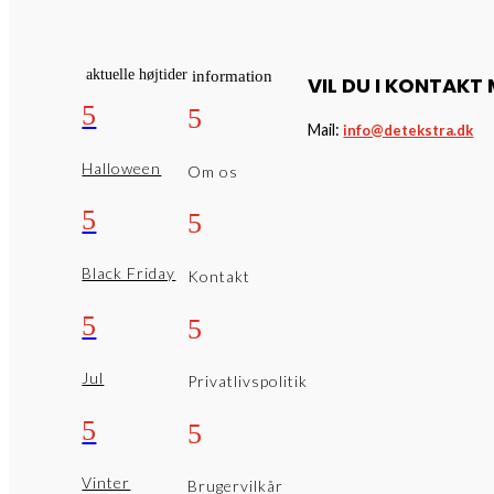
aktuelle højtider
information
VIL DU I KONTAKT
5
5
Mail:
info@detekstra.dk
Halloween
Om os
5
5
Black Friday
Kontakt
5
5
Jul
Privatlivspolitik
5
5
Vinter
Brugervilkår