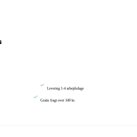
rval:
s
00
0,00

Levering 1-4 arbejdsdage

Gratis fragt over 349 kr.