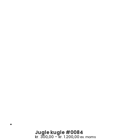
Jugle kugle #0084
Prisinterval:
kr.
300,00
–
kr.
1.200,00
ex. moms