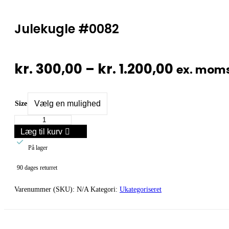
Julekugle #0082
Prisinte
kr.
300,00
–
kr.
1.200,00
ex. mom
kr. 300,
til
Size
Julekugle
kr. 1.20
#0082
Læg til kurv
antal

På lager
90 dages returret
Varenummer (SKU):
N/A
Kategori:
Ukategoriseret