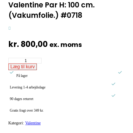
Valentine Par H: 100 cm.
(Vakumfolie.) #0718
kr.
800,00
ex. moms
Valentine
Par
Læg til kurv
H:


100
På lager
cm.
(Vakumfolie.)

Levering 1-4 arbejdsdage
#0718
antal

90 dages returret
Gratis fragt over 349 kr.
Kategori:
Valentine