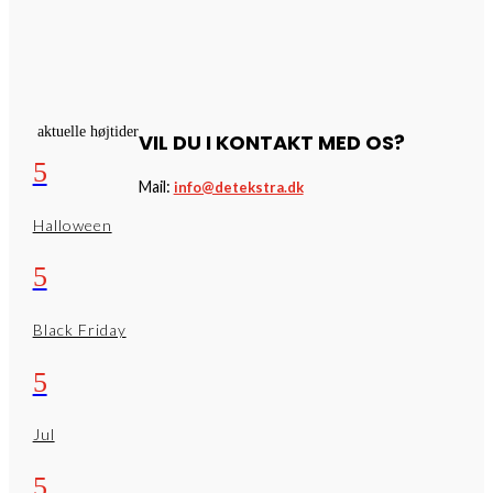
aktuelle højtider
VIL DU I KONTAKT MED OS?
5
Mail:
info@detekstra.dk
Halloween
5
Black Friday
5
Jul
5