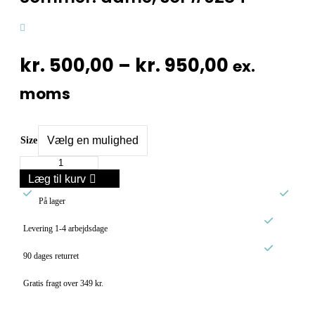
Prisinter
kr.
500,00
–
kr.
950,00
ex.
kr. 500,0
moms
til
kr. 950,0
Size
Sommer:
dame,
Læg til kurv
sol


#0284
På lager
antal

Levering 1-4 arbejdsdage

90 dages returret
Gratis fragt over 349 kr.