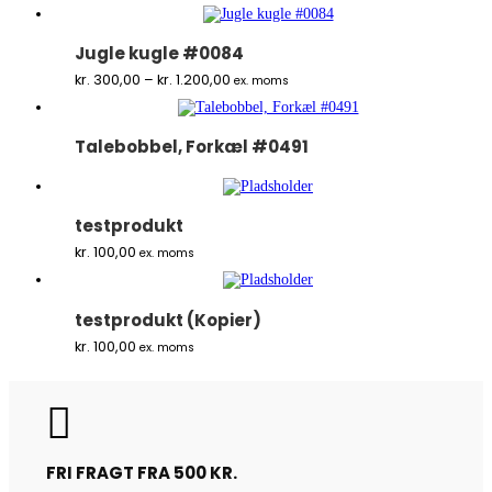
til
kr. 1.200,00
Jugle kugle #0084
Prisinterval:
kr.
300,00
–
kr.
1.200,00
ex. moms
kr. 300,00
til
kr. 1.200,00
Talebobbel, Forkæl #0491
testprodukt
kr.
100,00
ex. moms
testprodukt (Kopier)
kr.
100,00
ex. moms

FRI FRAGT FRA 500 KR.