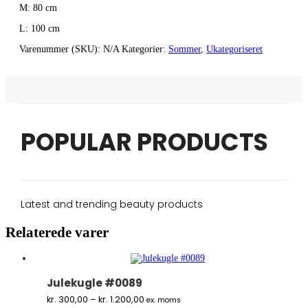
M: 80 cm
L: 100 cm
Varenummer (SKU):
N/A
Kategorier:
Sommer
,
Ukategoriseret
POPULAR PRODUCTS
Latest and trending beauty products
Relaterede varer
Julekugle #0089
Prisinterval:
kr.
300,00
–
kr.
1.200,00
ex. moms
kr. 300,00