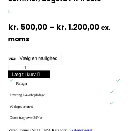
Prisinte
kr.
500,00
–
kr.
1.200,00
ex.
kr. 500,
moms
til
kr. 1.20
Size
Sommer,
Bogstav
Læg til kurv
K


#0310
På lager
antal

Levering 1-4 arbejdsdage

90 dages returret
Gratis fragt over 349 kr.
Varenummer (SKU):
N/A
Kategori:
Ukategoriseret