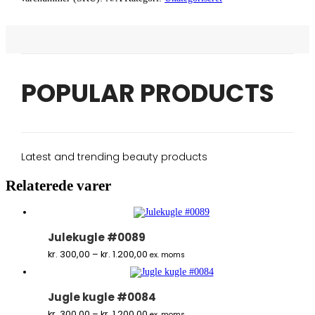
POPULAR PRODUCTS
Latest and trending beauty products
Relaterede varer
Julekugle #0089
Prisinterval:
kr.
300,00
–
kr.
1.200,00
ex. moms
kr. 300,00
til
kr. 1.200,00
Jugle kugle #0084
Prisinterval:
kr.
300,00
–
kr.
1.200,00
ex. moms