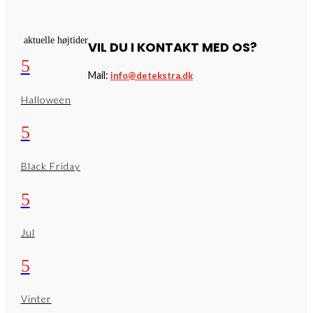
aktuelle højtider
VIL DU I KONTAKT MED OS?
5
Mail:
info@detekstra.dk
Halloween
5
Black Friday
5
Jul
5
Vinter