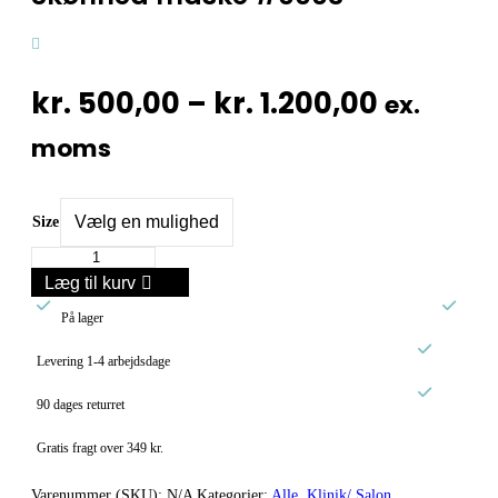
Prisinte
kr.
500,00
–
kr.
1.200,00
ex.
kr. 500,
moms
til
kr. 1.20
Size
Skønhed
maske
Læg til kurv
#0003


antal
På lager

Levering 1-4 arbejdsdage

90 dages returret
Gratis fragt over 349 kr.
Varenummer (SKU):
N/A
Kategorier:
Alle
,
Klinik/ Salon