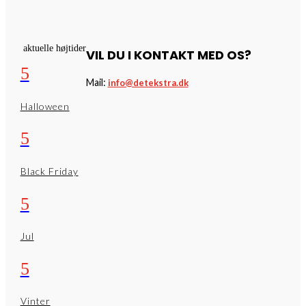
aktuelle højtider
VIL DU I KONTAKT MED OS?
5
Mail:
info@detekstra.dk
Halloween
5
Black Friday
5
Jul
5
Vinter