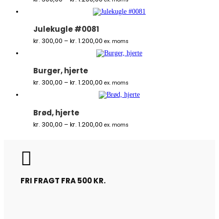
kr. 300,00
til
kr. 1.200,00
Julekugle #0081
Prisinterval:
kr.
300,00
–
kr.
1.200,00
ex. moms
kr. 300,00
til
kr. 1.200,00
Burger, hjerte
Prisinterval:
kr.
300,00
–
kr.
1.200,00
ex. moms
kr. 300,00
til
kr. 1.200,00
Brød, hjerte
Prisinterval:
kr.
300,00
–
kr.
1.200,00
ex. moms
kr. 300,00
til
kr. 1.200,00

FRI FRAGT FRA 500 KR.