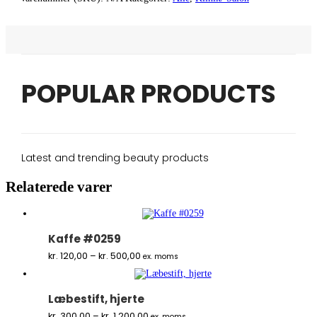
POPULAR PRODUCTS
Latest and trending beauty products
Relaterede varer
Kaffe #0259
Prisinterval:
kr.
120,00
–
kr.
500,00
ex. moms
kr. 120,00
til
kr. 500,00
Læbestift, hjerte
Prisinterval:
kr.
300,00
–
kr.
1.200,00
ex. moms