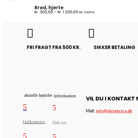
kr. 1.200,00
Brød, hjerte
Prisinterval:
kr.
300,00
–
kr.
1.200,00
ex. moms
kr. 300,00
til
kr. 1.200,00


FRI FRAGT FRA 500 KR.
SIKKER BETALING
aktuelle højtider
information
VIL DU I KONTAKT
5
5
Mail:
info@detekstra.dk
Halloween
Om os
5
5