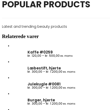
POPULAR PRODUCTS
Latest and trending beauty products
Relaterede varer
Kaffe #0259
Prisinterval:
kr.
120,00
–
kr.
500,00
ex. moms
kr. 120,00
til
kr. 500,00
Læbestift, hjerte
Prisinterval:
kr.
300,00
–
kr.
1.200,00
ex. moms
kr. 300,00
til
kr. 1.200,00
Julekugle #0081
Prisinterval:
kr.
300,00
–
kr.
1.200,00
ex. moms
kr. 300,00
til
kr. 1.200,00
Burger, hjerte
Prisinterval:
kr.
300,00
–
kr.
1.200,00
ex. moms
kr. 300,00
til