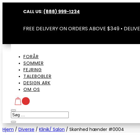
CALL US:
(888) 999-1234
FREE DELIVERY ON ORDERS ABOVE $349 • DELIVE
FORÅR
SOMMER
FEJRING
TALEBOBLER
DESIGN ARK
OM OS
Hjem
/
Diverse
/
Klinik/ Salon
/
Skønhed hænder #0004