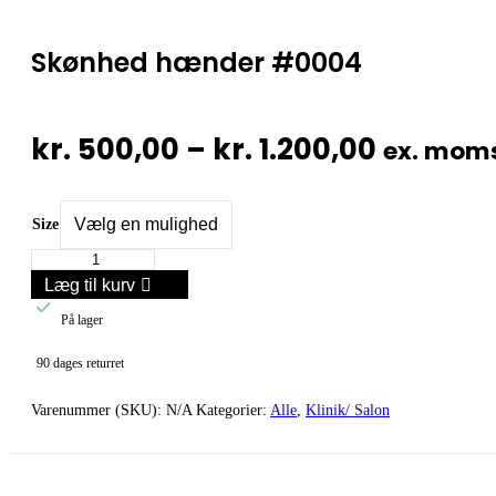
Skønhed hænder #0004
Prisinte
kr.
500,00
–
kr.
1.200,00
ex. mom
kr. 500,
til
Size
Skønhed
kr. 1.20
hænder
Læg til kurv
#0004

antal
På lager
90 dages returret
Varenummer (SKU):
N/A
Kategorier:
Alle
,
Klinik/ Salon