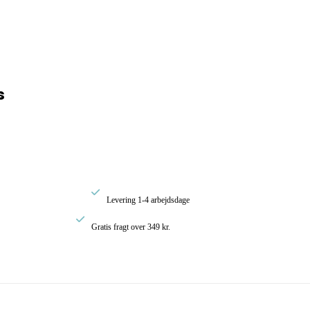
rval:
s
00
0,00

Levering 1-4 arbejdsdage

Gratis fragt over 349 kr.