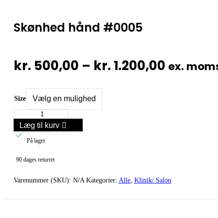
Skønhed hånd #0005
Prisinte
kr.
500,00
–
kr.
1.200,00
ex. mom
kr. 500,
til
Size
Skønhed
kr. 1.20
hånd
Læg til kurv
#0005

antal
På lager
90 dages returret
Varenummer (SKU):
N/A
Kategorier:
Alle
,
Klinik/ Salon