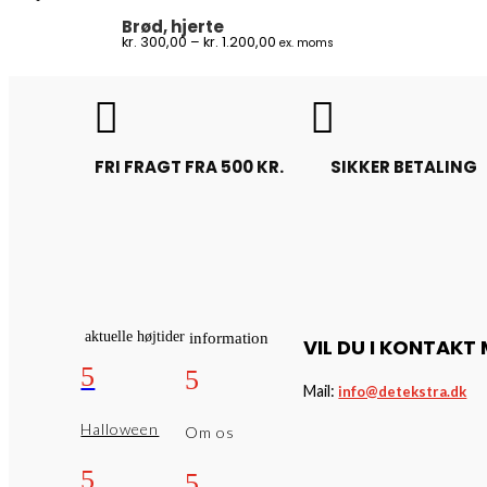
kr. 1.200,00
Brød, hjerte
Prisinterval:
kr.
300,00
–
kr.
1.200,00
ex. moms
kr. 300,00
til
kr. 1.200,00


FRI FRAGT FRA 500 KR.
SIKKER BETALING
aktuelle højtider
information
VIL DU I KONTAKT
5
5
Mail:
info@detekstra.dk
Halloween
Om os
5
5