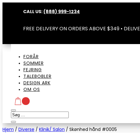
CALL US:
(888) 999-1234
FREE DELIVERY ON ORDERS ABOVE $349 • DELIVE
FORÅR
SOMMER
FEJRING
TALEBOBLER
DESIGN ARK
OM OS
Hjem
/
Diverse
/
Klinik/ Salon
/
Skønhed hånd #0005