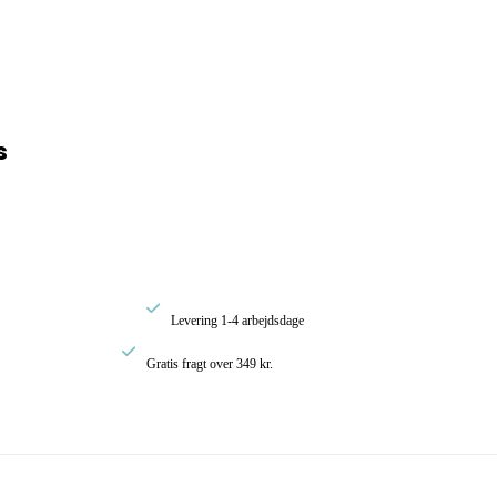
rval:
s
00
0,00

Levering 1-4 arbejdsdage

Gratis fragt over 349 kr.