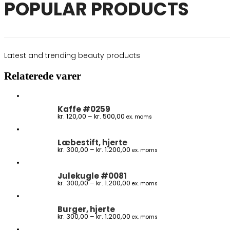
POPULAR PRODUCTS
Latest and trending beauty products
Relaterede varer
Kaffe #0259
Prisinterval:
kr.
120,00
–
kr.
500,00
ex. moms
kr. 120,00
til
kr. 500,00
Læbestift, hjerte
Prisinterval:
kr.
300,00
–
kr.
1.200,00
ex. moms
kr. 300,00
til
kr. 1.200,00
Julekugle #0081
Prisinterval:
kr.
300,00
–
kr.
1.200,00
ex. moms
kr. 300,00
til
kr. 1.200,00
Burger, hjerte
Prisinterval:
kr.
300,00
–
kr.
1.200,00
ex. moms
kr. 300,00
til