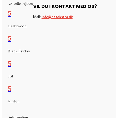
aktuelle højtider
VIL DU I KONTAKT MED OS?
5
Mail:
info@detekstra.dk
Halloween
5
Black Friday
5
Jul
5
Vinter
information