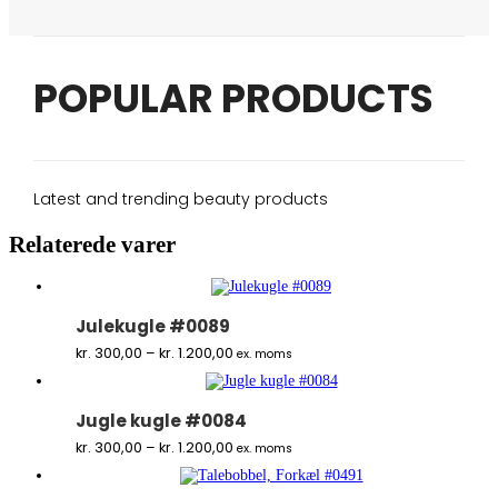
POPULAR PRODUCTS
Latest and trending beauty products
Relaterede varer
Julekugle #0089
Prisinterval:
kr.
300,00
–
kr.
1.200,00
ex. moms
kr. 300,00
til
kr. 1.200,00
Jugle kugle #0084
Prisinterval:
kr.
300,00
–
kr.
1.200,00
ex. moms
kr. 300,00
til
kr. 1.200,00