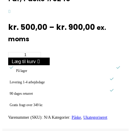
Prisinter
kr.
500,00
–
kr.
900,00
ex.
kr. 500,0
moms
til
Får,
kr. 900,0
Påske
Læg til kurv
#0245


antal
På lager

Levering 1-4 arbejdsdage

90 dages returret
Gratis fragt over 349 kr.
Varenummer (SKU):
N/A
Kategorier:
Påske
,
Ukategoriseret