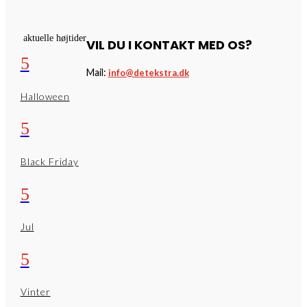
aktuelle højtider
VIL DU I KONTAKT MED OS?
5
Mail:
info@detekstra.dk
Halloween
5
Black Friday
5
Jul
5
Vinter