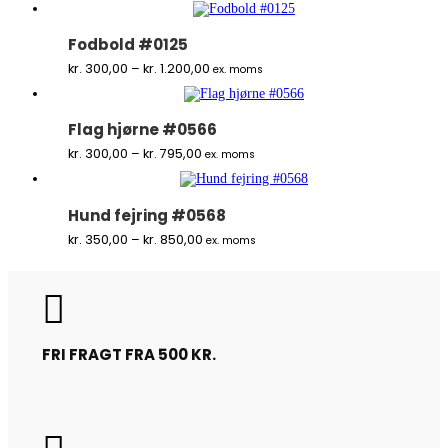
til
kr. 1.200,00
Fodbold #0125
Prisinterval:
kr.
300,00
–
kr.
1.200,00
ex. moms
kr. 300,00
til
kr. 1.200,00
Flag hjørne #0566
Prisinterval:
kr.
300,00
–
kr.
795,00
ex. moms
kr. 300,00
til
kr. 795,00
Hund fejring #0568
Prisinterval:
kr.
350,00
–
kr.
850,00
ex. moms
kr. 350,00
til
kr. 850,00

FRI FRAGT FRA 500 KR.