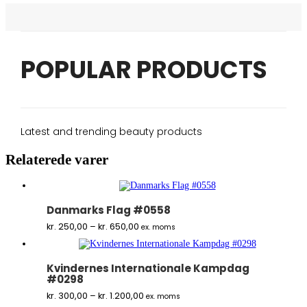
POPULAR PRODUCTS
Latest and trending beauty products
Relaterede varer
Danmarks Flag #0558
Prisinterval:
kr.
250,00
–
kr.
650,00
ex. moms
kr. 250,00
til
kr. 650,00
Kvindernes Internationale Kampdag
#0298
Prisinterval:
kr.
300,00
–
kr.
1.200,00
ex. moms
kr. 300,00