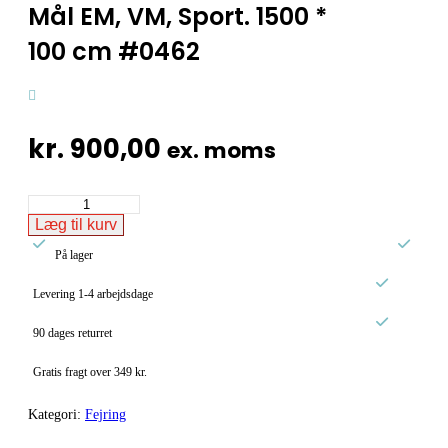
Mål EM, VM, Sport. 1500 *
100 cm #0462
kr.
900,00
ex. moms
Mål
EM,
Læg til kurv
VM,


Sport.
På lager
1500
*

Levering 1-4 arbejdsdage
100
cm

#0462
90 dages returret
antal
Gratis fragt over 349 kr.
Kategori:
Fejring