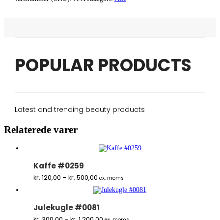
POPULAR PRODUCTS
Latest and trending beauty products
Relaterede varer
Kaffe #0259
Prisinterval:
kr.
120,00
–
kr.
500,00
ex. moms
kr. 120,00
til
kr. 500,00
Julekugle #0081
Prisinterval:
kr.
300,00
–
kr.
1.200,00
ex. moms