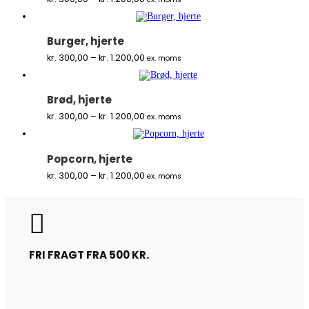
kr. 300,00
til
kr. 1.200,00
Burger, hjerte
Prisinterval:
kr.
300,00
–
kr.
1.200,00
ex. moms
kr. 300,00
til
kr. 1.200,00
Brød, hjerte
Prisinterval:
kr.
300,00
–
kr.
1.200,00
ex. moms
kr. 300,00
til
kr. 1.200,00
Popcorn, hjerte
Prisinterval:
kr.
300,00
–
kr.
1.200,00
ex. moms
kr. 300,00
til
kr. 1.200,00

FRI FRAGT FRA 500 KR.