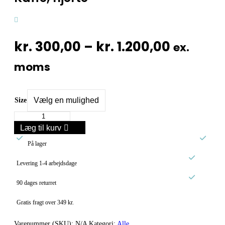
Prisinte
kr.
300,00
–
kr.
1.200,00
ex.
kr. 300,
moms
til
kr. 1.20
Size
Kaffe,
hjerte
Læg til kurv
antal


På lager

Levering 1-4 arbejdsdage

90 dages returret
Gratis fragt over 349 kr.
Varenummer (SKU):
N/A
Kategori:
Alle