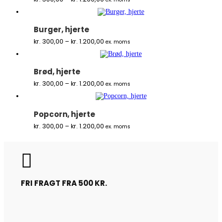
kr. 300,00
til
kr. 1.200,00
Burger, hjerte
Prisinterval:
kr.
300,00
–
kr.
1.200,00
ex. moms
kr. 300,00
til
kr. 1.200,00
Brød, hjerte
Prisinterval:
kr.
300,00
–
kr.
1.200,00
ex. moms
kr. 300,00
til
kr. 1.200,00
Popcorn, hjerte
Prisinterval:
kr.
300,00
–
kr.
1.200,00
ex. moms
kr. 300,00
til
kr. 1.200,00

FRI FRAGT FRA 500 KR.