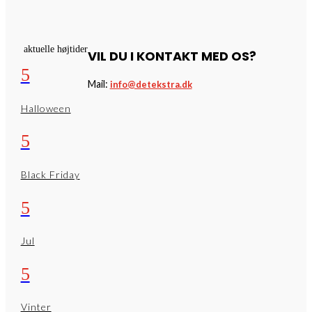
aktuelle højtider
VIL DU I KONTAKT MED OS?
5
Mail:
info@detekstra.dk
Halloween
5
Black Friday
5
Jul
5
Vinter