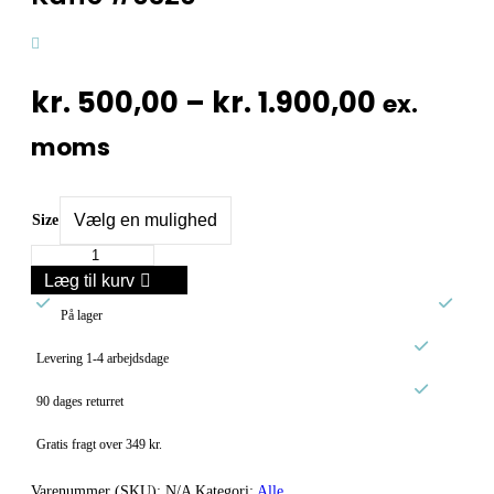
Prisinte
kr.
500,00
–
kr.
1.900,00
ex.
kr. 500,
moms
til
kr. 1.90
Size
Kaffe
#0320
Læg til kurv
antal


På lager

Levering 1-4 arbejdsdage

90 dages returret
Gratis fragt over 349 kr.
Varenummer (SKU):
N/A
Kategori:
Alle