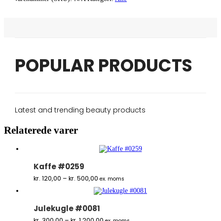
POPULAR PRODUCTS
Latest and trending beauty products
Relaterede varer
Kaffe #0259
Prisinterval:
kr.
120,00
–
kr.
500,00
ex. moms
kr. 120,00
til
kr. 500,00
Julekugle #0081
Prisinterval:
kr.
300,00
–
kr.
1.200,00
ex. moms