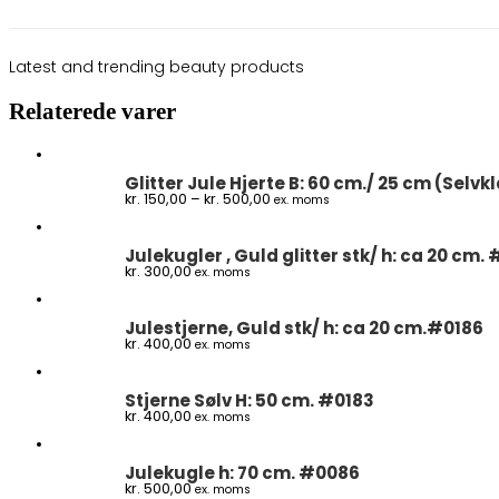
Latest and trending beauty products
Relaterede varer
Glitter Jule Hjerte B: 60 cm./ 25 cm (Sel
Prisinterval:
kr.
150,00
–
kr.
500,00
ex. moms
kr. 150,00
til
kr. 500,00
Julekugler , Guld glitter stk/ h: ca 20 cm.
kr.
300,00
ex. moms
Julestjerne, Guld stk/ h: ca 20 cm.#0186
kr.
400,00
ex. moms
Stjerne Sølv H: 50 cm. #0183
kr.
400,00
ex. moms
Julekugle h: 70 cm. #0086
kr.
500,00
ex. moms