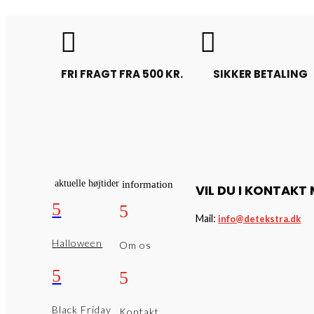


FRI FRAGT FRA 500 KR.
SIKKER BETALING
aktuelle højtider
information
VIL DU I KONTAKT
5
5
Mail:
info@detekstra.dk
Halloween
Om os
5
5
Black Friday
Kontakt