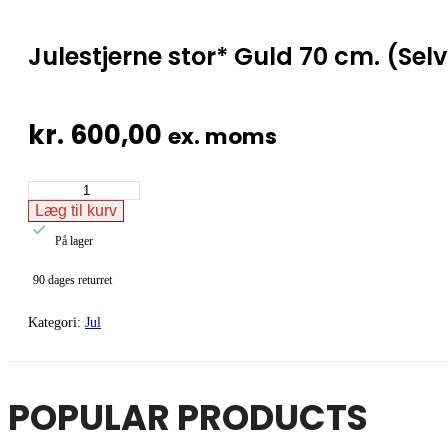
Julestjerne stor* Guld 70 cm. (Sel
kr.
600,00
ex. moms
Julestjerne
stor*
Læg til kurv
Guld

70
På lager
cm.
(Selvklæbende
90 dages returret
folie.)
#0186
antal
Kategori:
Jul
POPULAR PRODUCTS