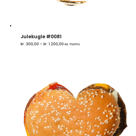
Julekugle #0081
Prisinterval:
kr.
300,00
–
kr.
1.200,00
ex. moms
kr. 300,00
til
kr. 1.200,00