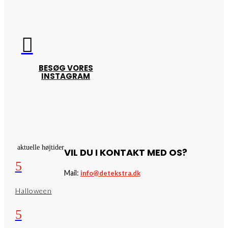

BESØG VORES
INSTAGRAM
aktuelle højtider
VIL DU I KONTAKT MED OS?
5
Mail:
info@detekstra.dk
Halloween
5