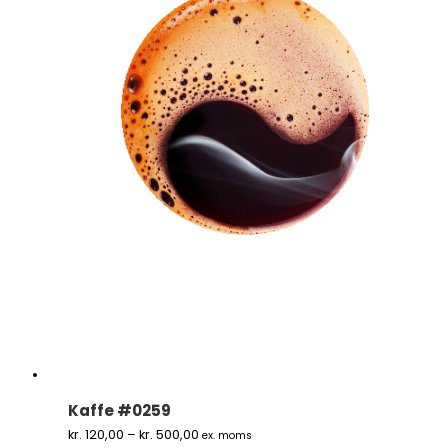
Kaffe #0259
Prisinterval:
kr.
120,00
–
kr.
500,00
ex. moms
kr. 120,00