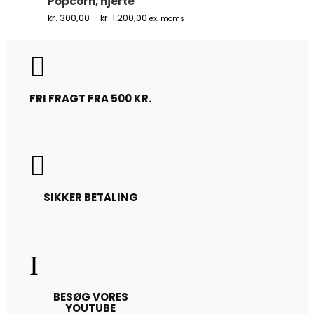
Popcorn, hjerte
Prisinterval:
kr.
300,00
–
kr.
1.200,00
ex. moms
kr. 300,00
til
kr. 1.200,00

FRI FRAGT FRA 500 KR.

SIKKER BETALING
I
BESØG VORES
YOUTUBE