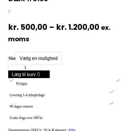
Prisinte
kr.
500,00
–
kr.
1.200,00
ex.
kr. 500,
moms
til
kr. 1.20
Size
Dæk
#0103
Læg til kurv
antal


På lager

Levering 1-4 arbejdsdage

90 dages returret
Gratis fragt over 349 kr.
Varenummer (SKU):
N/A
Kategori:
Alle