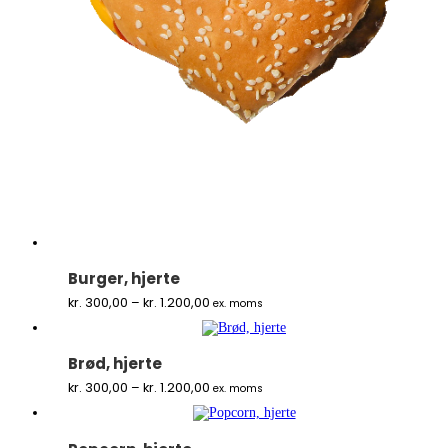
Burger, hjerte
Prisinterval:
kr.
300,00
–
kr.
1.200,00
ex. moms
kr. 300,00
til
kr. 1.200,00
Brød, hjerte
Prisinterval:
kr.
300,00
–
kr.
1.200,00
ex. moms
kr. 300,00
til
kr. 1.200,00