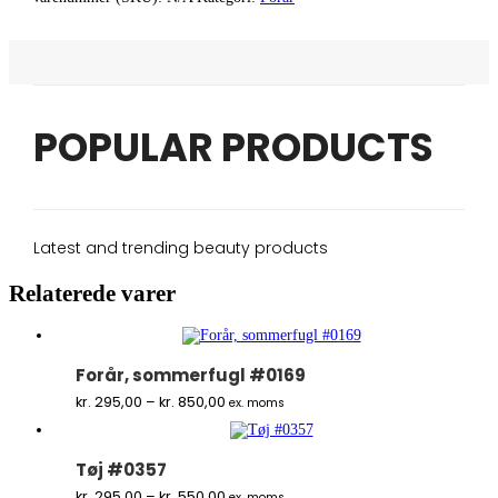
POPULAR PRODUCTS
Latest and trending beauty products
Relaterede varer
Forår, sommerfugl #0169
Prisinterval:
kr.
295,00
–
kr.
850,00
ex. moms
kr. 295,00
til
kr. 850,00
Tøj #0357
Prisinterval:
kr.
295,00
–
kr.
550,00
ex. moms