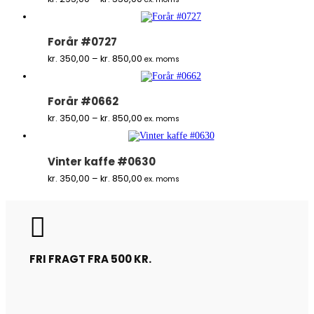
kr. 295,00
til
kr. 550,00
Forår #0727
Prisinterval:
kr.
350,00
–
kr.
850,00
ex. moms
kr. 350,00
til
kr. 850,00
Forår #0662
Prisinterval:
kr.
350,00
–
kr.
850,00
ex. moms
kr. 350,00
til
kr. 850,00
Vinter kaffe #0630
Prisinterval:
kr.
350,00
–
kr.
850,00
ex. moms
kr. 350,00
til
kr. 850,00

FRI FRAGT FRA 500 KR.