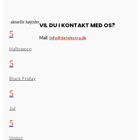
aktuelle højtider
VIL DU I KONTAKT MED OS?
5
Mail:
info@detekstra.dk
Halloween
5
Black Friday
5
Jul
5
Vinter