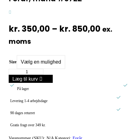
Prisinter
kr.
350,00
–
kr.
850,00
ex.
kr. 350,0
moms
til
kr. 850,0
Size
Forår,
mand
Læg til kurv
#0722


antal
På lager

Levering 1-4 arbejdsdage

90 dages returret
Gratis fragt over 349 kr.
Varenummer (SKU):
N/A
Kategori:
Forår