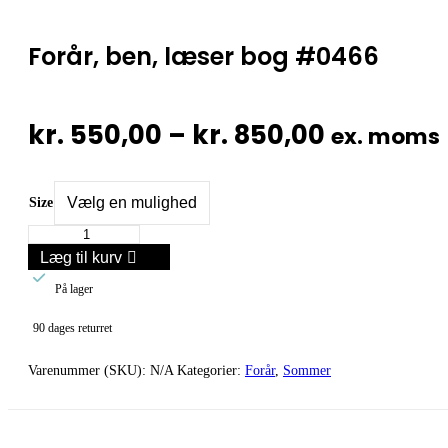
Forår, ben, læser bog #0466
Prisinter
kr.
550,00
–
kr.
850,00
ex. moms
kr. 550,0
til
Size
Forår,
kr. 850,0
ben,
Læg til kurv
læser

bog
På lager
#0466
antal
90 dages returret
Varenummer (SKU):
N/A
Kategorier:
Forår
,
Sommer