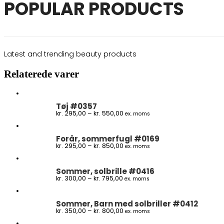
POPULAR PRODUCTS
Latest and trending beauty products
Relaterede varer
Tøj #0357
Prisinterval:
kr.
295,00
–
kr.
550,00
ex. moms
kr. 295,00
til
kr. 550,00
Forår, sommerfugl #0169
Prisinterval:
kr.
295,00
–
kr.
850,00
ex. moms
kr. 295,00
til
kr. 850,00
Sommer, solbrille #0416
Prisinterval:
kr.
300,00
–
kr.
795,00
ex. moms
kr. 300,00
til
kr. 795,00
Sommer, Barn med solbriller #0412
Prisinterval:
kr.
350,00
–
kr.
800,00
ex. moms
kr. 350,00
til