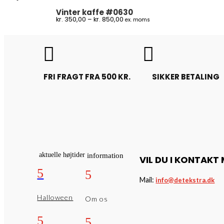
kr. 800,00
Vinter kaffe #0630
Prisinterval:
kr.
350,00
–
kr.
850,00
ex. moms
kr. 350,00
til
kr. 850,00


FRI FRAGT FRA 500 KR.
SIKKER BETALING
aktuelle højtider
information
VIL DU I KONTAKT
5
5
Mail:
info@detekstra.dk
Halloween
Om os
5
5