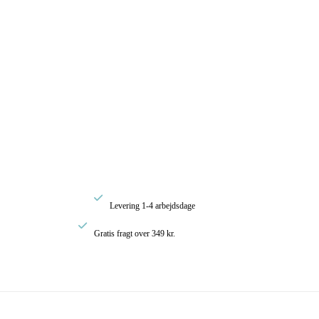
val:
0
0

Levering 1-4 arbejdsdage

Gratis fragt over 349 kr.