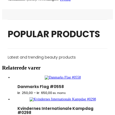
POPULAR PRODUCTS
Latest and trending beauty products
Relaterede varer
Danmarks Flag #0558
Prisinterval:
kr.
250,00
–
kr.
650,00
ex. moms
kr. 250,00
til
kr. 650,00
Kvindernes Internationale Kampdag
#0298