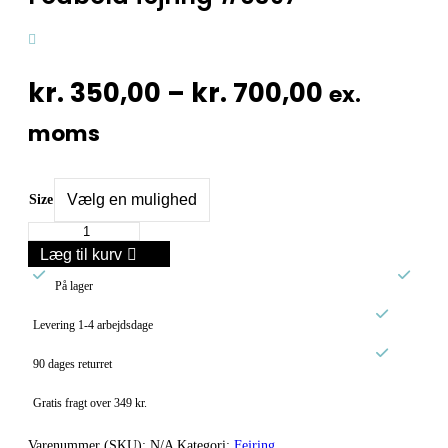
Prisinterv
kr.
350,00
–
kr.
700,00
ex.
kr. 350,0
moms
til
kr. 700,0
Size
Fodbold
fejring
Læg til kurv
#0397


antal
På lager

Levering 1-4 arbejdsdage

90 dages returret
Gratis fragt over 349 kr.
Varenummer (SKU):
N/A
Kategori:
Fejring