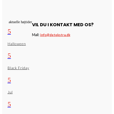
aktuelle højtider
VIL DU I KONTAKT MED OS?
5
Mail:
info@detekstra.dk
Halloween
5
Black Friday
5
Jul
5