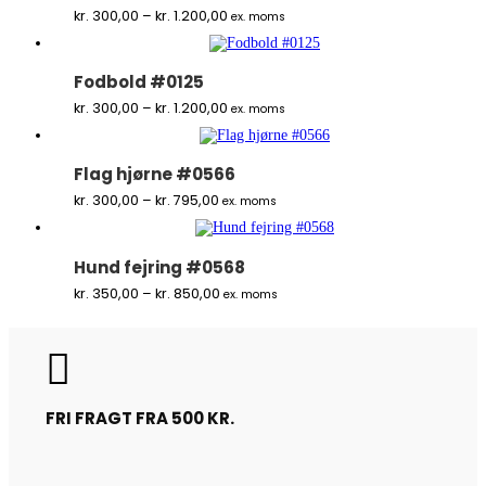
Prisinterval:
kr.
300,00
–
kr.
1.200,00
ex. moms
kr. 300,00
til
kr. 1.200,00
Fodbold #0125
Prisinterval:
kr.
300,00
–
kr.
1.200,00
ex. moms
kr. 300,00
til
kr. 1.200,00
Flag hjørne #0566
Prisinterval:
kr.
300,00
–
kr.
795,00
ex. moms
kr. 300,00
til
kr. 795,00
Hund fejring #0568
Prisinterval:
kr.
350,00
–
kr.
850,00
ex. moms
kr. 350,00
til
kr. 850,00

FRI FRAGT FRA 500 KR.