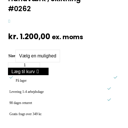
#0262
kr.
1.200,00
ex. moms
Size
Håndværk
,
Læg til kurv
skiltning


#0262
På lager
antal

Levering 1-4 arbejdsdage

90 dages returret
Gratis fragt over 349 kr.