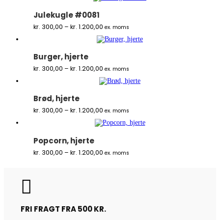
kr. 500,00
Julekugle #0081
Prisinterval:
kr.
300,00
–
kr.
1.200,00
ex. moms
kr. 300,00
til
kr. 1.200,00
Burger, hjerte
Prisinterval:
kr.
300,00
–
kr.
1.200,00
ex. moms
kr. 300,00
til
kr. 1.200,00
Brød, hjerte
Prisinterval:
kr.
300,00
–
kr.
1.200,00
ex. moms
kr. 300,00
til
kr. 1.200,00
Popcorn, hjerte
Prisinterval:
kr.
300,00
–
kr.
1.200,00
ex. moms
kr. 300,00
til
kr. 1.200,00

FRI FRAGT FRA 500 KR.