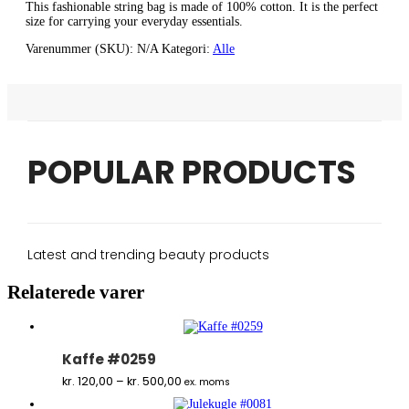
This fashionable string bag is made of 100% cotton. It is the perfect
size for carrying your everyday essentials.
Varenummer (SKU):
N/A
Kategori:
Alle
POPULAR PRODUCTS
Latest and trending beauty products
Relaterede varer
Kaffe #0259
Prisinterval:
kr.
120,00
–
kr.
500,00
ex. moms
kr. 120,00
til