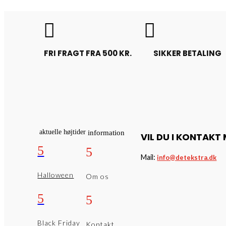


FRI FRAGT FRA 500 KR.
SIKKER BETALING
aktuelle højtider
information
VIL DU I KONTAKT
5
5
Mail:
info@detekstra.dk
Halloween
Om os
5
5
Black Friday
Kontakt