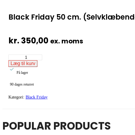
Black Friday 50 cm. (Selvklæbende
kr.
350,00
ex. moms
Black
Friday
Læg til kurv
50

cm.
På lager
(Selvklæbende
folie.)
90 dages returret
#0645
antal
Kategori:
Black Friday
POPULAR PRODUCTS