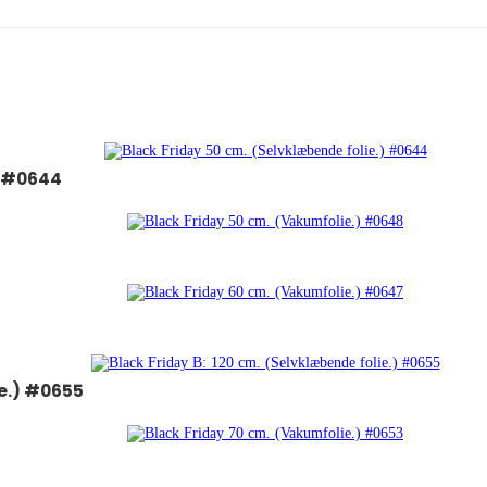
) #0644
ie.) #0655