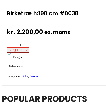
Birketræ h:190 cm #0038
kr.
2.200,00
ex. moms
Birketræ
h:190
Læg til kurv
cm

#0038
På lager
antal
90 dages returret
Kategorier:
Alle
,
Vinter
POPULAR PRODUCTS