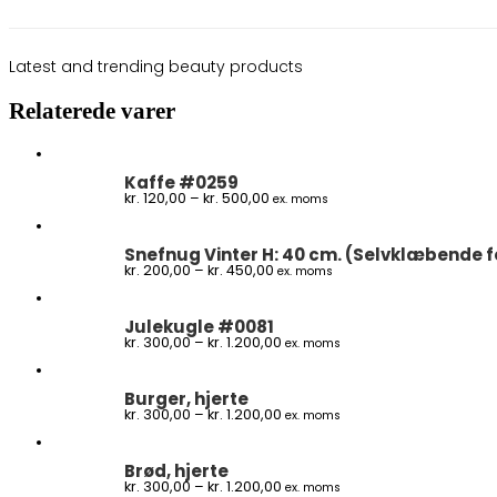
Latest and trending beauty products
Relaterede varer
Kaffe #0259
Prisinterval:
kr.
120,00
–
kr.
500,00
ex. moms
kr. 120,00
til
kr. 500,00
Snefnug Vinter H: 40 cm. (Selvklæbende f
Prisinterval:
kr.
200,00
–
kr.
450,00
ex. moms
kr. 200,00
til
kr. 450,00
Julekugle #0081
Prisinterval:
kr.
300,00
–
kr.
1.200,00
ex. moms
kr. 300,00
til
kr. 1.200,00
Burger, hjerte
Prisinterval:
kr.
300,00
–
kr.
1.200,00
ex. moms
kr. 300,00
til
kr. 1.200,00
Brød, hjerte
Prisinterval:
kr.
300,00
–
kr.
1.200,00
ex. moms