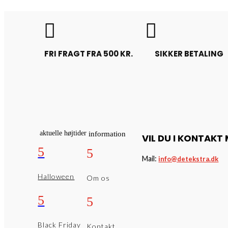
kr. 300,00
til
kr. 1.200,00


FRI FRAGT FRA 500 KR.
SIKKER BETALING
aktuelle højtider
information
VIL DU I KONTAKT
5
5
Mail:
info@detekstra.dk
Halloween
Om os
5
5
Black Friday
Kontakt